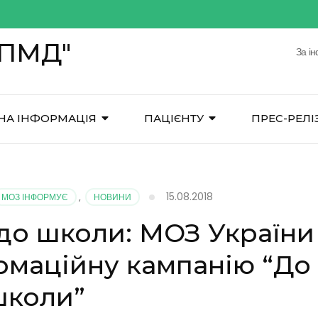
ЦПМД"
За і
НА ІНФОРМАЦІЯ
ПАЦІЄНТУ
ПРЕС-РЕЛІ
15.08.2018
МОЗ ІНФОРМУЄ
,
НОВИНИ
 до школи: МОЗ України
рмаційну кампанію “До
школи”