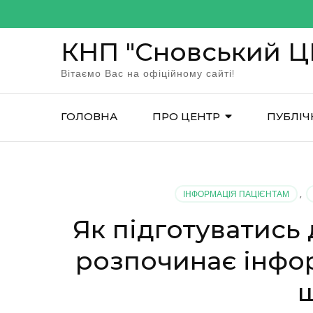
Перейти
до
КНП "Сновський 
вмісту
(натисніть
Вітаємо Вас на офіційному сайті!
Enter)
ГОЛОВНА
ПРО ЦЕНТР
ПУБЛІЧ
ІНФОРМАЦІЯ ПАЦІЄНТАМ
,
Як підготуватись
розпочинає інфо