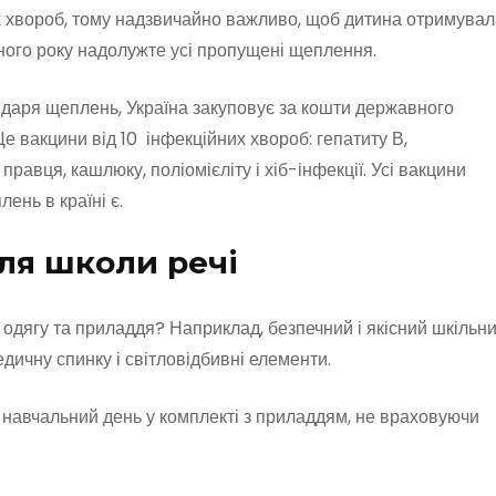
х хвороб, тому надзвичайно важливо, щоб дитина отримувал
ного року надолужте усі пропущені щеплення.
ндаря щеплень, Україна закуповує за кошти державного
е вакцини від 10 інфекційних хвороб: гепатиту В,
 правця, кашлюку, поліомієліту і хіб-інфекції. Усі вакцини
лень в країні є.
ля школи речі
о одягу та приладдя? Наприклад, безпечний і якісний шкільн
дичну спинку і світловідбивні елементи.
н навчальний день у комплекті з приладдям, не враховуючи