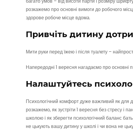
багато умов – від висоти парти і розміру шрифту
розкажемо про основні вимоги до робочого місця
здорове робоче місце вдома.
Привчіть дитину дотри
Мити руки перед їжею і після туалету – найпрос
Напередодні 1 вересня нагадаємо про основні пр
Налаштуйтесь психоло
Психологічний комфорт дуже важливий як для діте
розкажемо, як зустріти 1 вересня без стресу і па
школою і як зберегти психологічний баланс батьк
не цькують вашу дитину у школі і чи вона не цьк