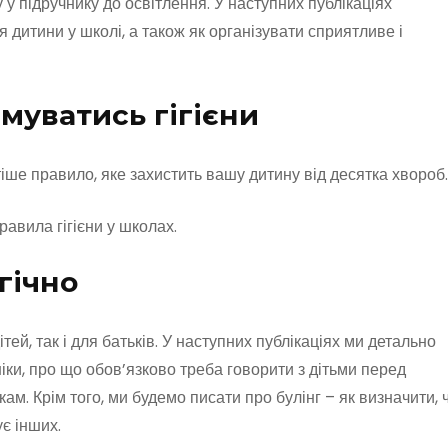
 у підручнику до освітлення. У наступних публікаціях
 дитини у школі, а також як організувати сприятливе і
муватись гігієни
тіше правило, яке захистить вашу дитину від десятка хвороб.
авила гігієни у школах.
гічно
й, так і для батьків. У наступних публікаціях ми детально
ніки, про що обов’язково треба говорити з дітьми перед
ам. Крім того, ми будемо писати про булінг – як визначити, 
ує інших.