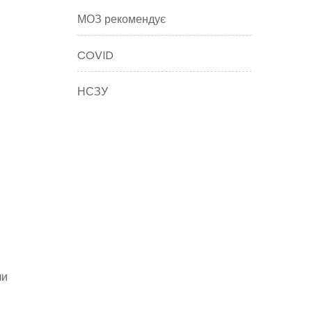
МОЗ рекомендує
COVID
НСЗУ
чи