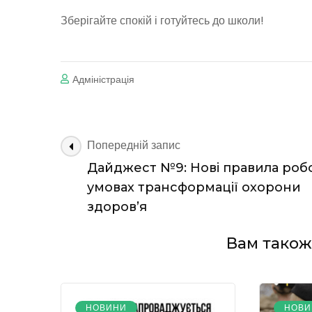
Зберігайте спокій і готуйтесь до школи!
Адміністрація
Навігація
Попередній запис
по
Дайджест №9: Нові правила роб
запису
умовах трансформації охорони
здоров’я
Вам також 
НОВИНИ
НОВИ