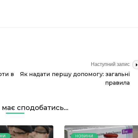
Наступний запис
оти в
Як надати першу допомогу: загальні
правила
має сподобатись...
НИ
НОВИНИ