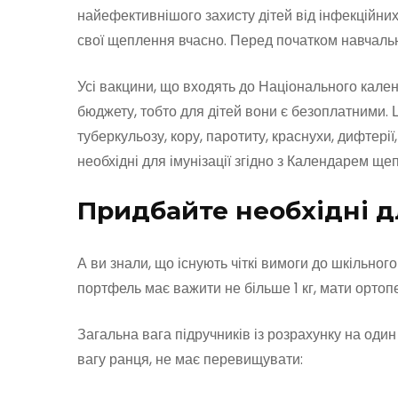
найефективнішого захисту дітей від інфекційни
свої щеплення вчасно. Перед початком навчаль
Усі вакцини, що входять до Національного кале
бюджету, тобто для дітей вони є безоплатними. Ц
туберкульозу, кору, паротиту, краснухи, дифтерії,
необхідні для імунізації згідно з Календарем щеп
Придбайте необхідні д
А ви знали, що існують чіткі вимоги до шкільног
портфель має важити не більше 1 кг, мати ортопе
Загальна вага підручників із розрахунку на оди
вагу ранця, не має перевищувати: