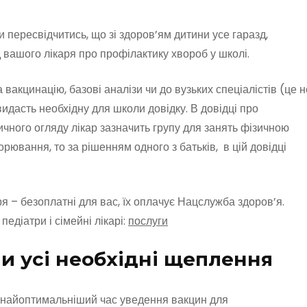
ересвідчитись, що зі здоров’ям дитини усе гаразд,
д вашого лікаря про профілактику хвороб у школі.
 вакцинацію, базові аналізи чи до вузьких спеціалістів (це н
видасть необхідну для школи довідку. В довідці про
чного огляду лікар зазначить групу для занять фізичною
орювання, то за рішенням одного з батьків, в цій довідці
ря – безоплатні для вас, їх оплачує Нацслужба здоров’я.
едіатри і сімейні лікарі:
послуги
ни усі необхідні щеплення
найоптимальніший час уведення вакцин для