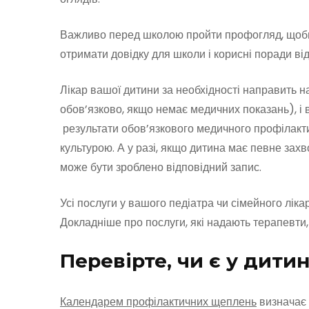
Важливо перед школою пройти профогляд, щоби п
отримати довідку для школи і корисні поради ві
Лікар вашої дитини за необхідності направить на
обов’язково, якщо немає медичних показань), і 
результати обов’язкового медичного профілакти
культурою. А у разі, якщо дитина має певне захв
може бути зроблено відповідний запис.
Усі послуги у вашого педіатра чи сімейного ліка
Докладніше про послуги, які надають терапевти, п
Перевірте, чи є у дити
Календарем профілактичних щеплень
визначає 