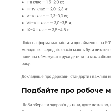
I–II клас — 1,5–2,0 кг;
III–IV клас — 2,0–2,3 кг;
V–VI клас — 2,3–3,0 кг;
VII–VIII клас — 3,0–3,5 кг;
IХ–ХII клас — 3,5–4,5 кг.
Шкільна форма має містити щонайменше на 50% н
молодших і середніх класів мають бути виключн
повинна обмежувати рухи дитини та має забезп
року.
Докладніше про державні стандарти і важливі н
Подбайте про робоче м
Щоби зберегти здоров’я дитини, дуже важливо, 