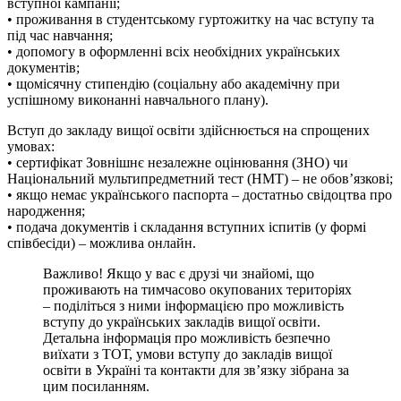
вступної кампанії;
• проживання в студентському гуртожитку на час вступу та
під час навчання;
• допомогу в оформленні всіх необхідних українських
документів;
• щомісячну стипендію (соціальну або академічну при
успішному виконанні навчального плану).
Вступ до закладу вищої освіти здійснюється на спрощених
умовах:
• сертифікат Зовнішнє незалежне оцінювання (ЗНО) чи
Національний мультипредметний тест (НМТ) – не обовʼязкові;
• якщо немає українського паспорта – достатньо свідоцтва про
народження;
• подача документів і складання вступних іспитів (у формі
співбесіди) – можлива онлайн.
Важливо! Якщо у вас є друзі чи знайомі, що
проживають на тимчасово окупованих територіях
– поділіться з ними інформацією про можливість
вступу до українських закладів вищої освіти.
Детальна інформація про можливість безпечно
виїхати з ТОТ, умови вступу до закладів вищої
освіти в Україні та контакти для звʼязку зібрана за
цим посиланням.