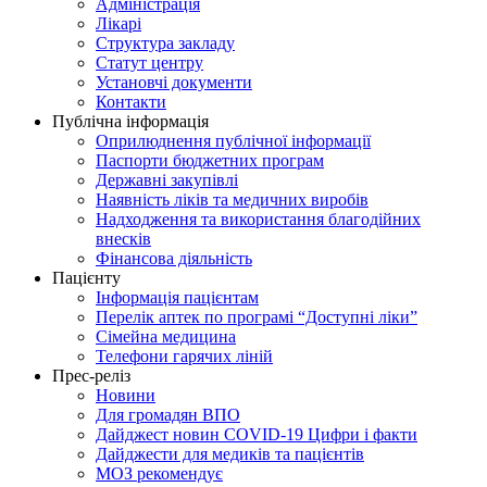
Адміністрація
Лікарі
Структура закладу
Статут центру
Установчі документи
Контакти
Публічна інформація
Оприлюднення публічної інформації
Паспорти бюджетних програм
Державні закупівлі
Наявність ліків та медичних виробів
Надходження та використання благодійних
внесків
Фінансова діяльність
Пацієнту
Інформація пацієнтам
Перелік аптек по програмі “Доступні ліки”
Сімейна медицина
Телефони гарячих ліній
Прес-реліз
Новини
Для громадян ВПО
Дайджест новин COVID-19 Цифри і факти
Дайджести для медиків та пацієнтів
МОЗ рекомендує