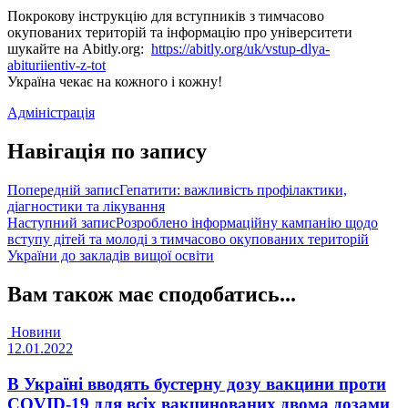
Покрокову інструкцію для вступників з тимчасово
окупованих територій та інформацію про університети
шукайте на Abitly.org:
https://abitly.org/uk/vstup-dlya-
abituriientiv-z-tot
Україна чекає на кожного і кожну!
Адміністрація
Навігація по запису
Попередній запис
Гепатити: важливість профілактики,
діагностики та лікування
Наступний запис
Розроблено інформаційну кампанію щодо
вступу дітей та молоді з тимчасово окупованих територій
України до закладів вищої освіти
Вам також має сподобатись...
Новини
12.01.2022
В Україні вводять бустерну дозу вакцини проти
COVID-19 для всіх вакцинованих двома дозами