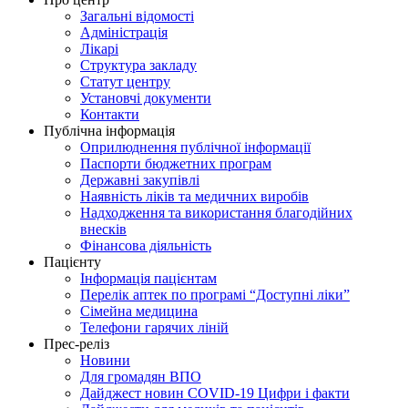
Загальні відомості
Адміністрація
Лікарі
Структура закладу
Статут центру
Установчі документи
Контакти
Публічна інформація
Оприлюднення публічної інформації
Паспорти бюджетних програм
Державні закупівлі
Наявність ліків та медичних виробів
Надходження та використання благодійних
внесків
Фінансова діяльність
Пацієнту
Інформація пацієнтам
Перелік аптек по програмі “Доступні ліки”
Сімейна медицина
Телефони гарячих ліній
Прес-реліз
Новини
Для громадян ВПО
Дайджест новин COVID-19 Цифри і факти