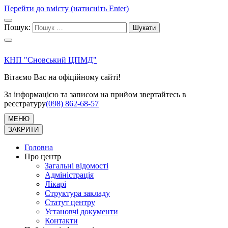
Перейти до вмісту (натисніть Enter)
Пошук:
КНП "Сновський ЦПМД"
Вітаємо Вас на офіційному сайті!
За інформацією та записом на прийом звертайтесь в
реєстратуру
(098) 862-68-57
МЕНЮ
ЗАКРИТИ
Головна
Про центр
Загальні відомості
Адміністрація
Лікарі
Структура закладу
Статут центру
Установчі документи
Контакти