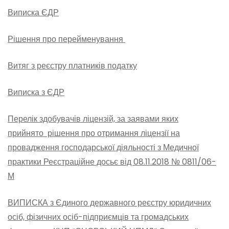
Виписка ЄДР
Рішення про перейменування
Витяг з реєстру платників податку
Виписка з ЄДР
Перелік здобувачів ліцензій, за заявами яких
прийнято рішення про отримання ліцензії на
провадження господарської діяльності з Медичної
практики Реєстраційне досьє від 08.11.2018 № 0811/06-
М
ВИПИСКА з Єдиного державного реєстру юридичних
осіб, фізичних осіб-підприємців та громадських