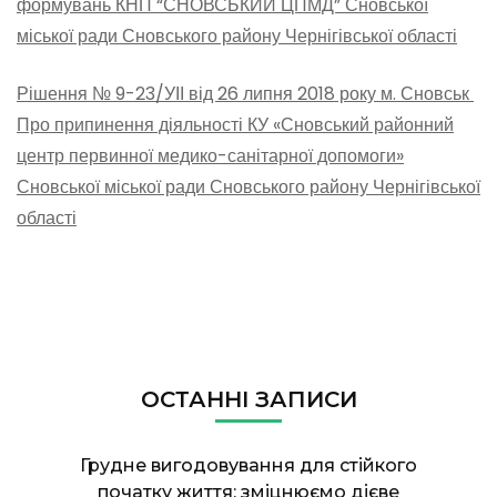
формувань КНП “СНОВСЬКИЙ ЦПМД” Сновської
міської ради Сновського району Чернігівської області
Рішення № 9-23/УІІ від 26 липня 2018 року м. Сновськ
Про припинення діяльності КУ «Сновський районний
центр первинної медико-санітарної допомоги»
Сновської міської ради Сновського району Чернігівської
області
ОСТАННІ ЗАПИСИ
Грудне вигодовування для стійкого
початку життя: зміцнюємо дієве