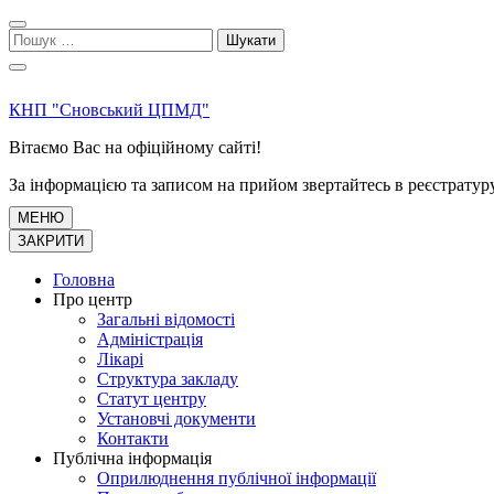
Перейти
до
Пошук:
вмісту
(натисніть
Enter)
КНП "Сновський ЦПМД"
Вітаємо Вас на офіційному сайті!
За інформацією та записом на прийом звертайтесь в реєстратур
МЕНЮ
ЗАКРИТИ
Головна
Про центр
Загальні відомості
Адміністрація
Лікарі
Структура закладу
Статут центру
Установчі документи
Контакти
Публічна інформація
Оприлюднення публічної інформації