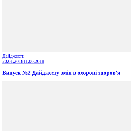
Дайджести
20.01.2018
11.06.2018
Випуск №2 Дайджесту змін в охороні здоров’я