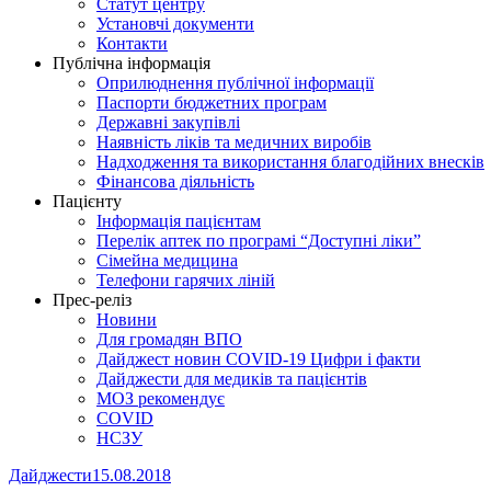
Статут центру
Установчі документи
Контакти
Публічна інформація
Оприлюднення публічної інформації
Паспорти бюджетних програм
Державні закупівлі
Наявність ліків та медичних виробів
Надходження та використання благодійних внесків
Фінансова діяльність
Пацієнту
Інформація пацієнтам
Перелік аптек по програмі “Доступні ліки”
Сімейна медицина
Телефони гарячих ліній
Прес-реліз
Новини
Для громадян ВПО
Дайджест новин COVID-19 Цифри і факти
Дайджести для медиків та пацієнтів
МОЗ рекомендує
COVID
НСЗУ
Дайджести
15.08.2018