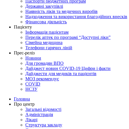
Паспорти бюджетних програм
Державні закупівлі
Наявність ліків та медичних виробів
Надходження та використання благодійних внесків
Фінансова діяльність
Пацієнту
Інформація пацієнтам
Перелік аптек по програмі “Доступні ліки”
Сімейна медицина
Телефони гарячих ліній
Прес-реліз
Новини
Для громадян ВПО
Дайджест новин COVID-19 Цифри і факти
Дайджести для медиків та пацієнтів
МОЗ рекомендує
COVID
НСЗУ
Головна
Про центр
Загальні відомості
Адміністрація
Лікарі
Структура закладу