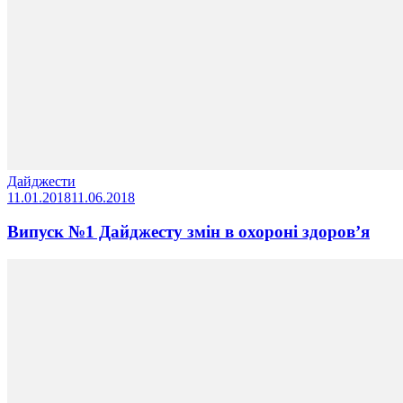
Дайджести
11.01.2018
11.06.2018
Випуск №1 Дайджесту змін в охороні здоров’я