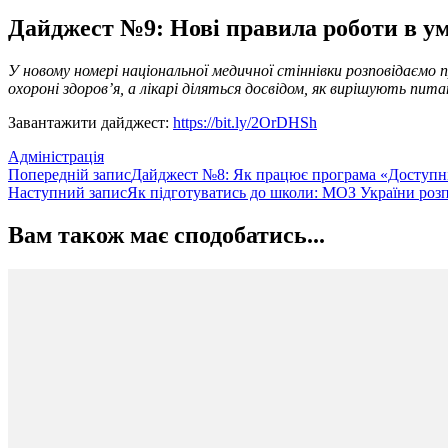
Дайджест №9: Нові правила роботи в ум
У новому номері національної медичної стіннівки розповідаємо п
охороні здоров’я, а лікарі діляться досвідом, як вирішують пит
Завантажити дайджест:
https://bit.ly/2OrDHSh
Адміністрація
Навігація
Попередній запис
Дайджест №8: Як працює програма «Доступні
Наступний запис
Як підготуватись до школи: МОЗ України роз
по
запису
Вам також має сподобатись...