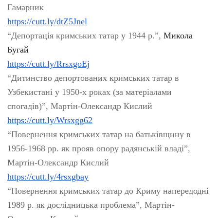
Гамарник
https://cutt.ly/dtZ5Jnel
“Депортація кримських татар у 1944 р.”,
Микола
Бугай
https://cutt.ly/RrsxgoEj
“Дитинство депортованих кримських татар в
Узбекистані у 1950-х роках (за матеріалами
спогадів)”, Мартін-Олександр Кислий
https://cutt.ly/Wrsxgg62
“Повернення кримських татар на батьківщину в
1956-1968 рр. як прояв опору радянській владі”,
Мартін-Олександр Кислий
https://cutt.ly/4rsxgbay
“Повернення кримських татар до Криму напередодні
1989 р. як дослідницька проблема”, Мартін-