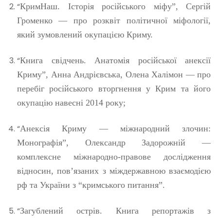
“
КримНаш. Історія російського міфу”, Сергій
Громенко — про розквіт політичної міфології,
який зумовлений окупацією Криму.
“
Книга свідчень. Анатомія російської анексії
Криму”, Анна Андрієвська, Олена Халімон — про
перебіг російського вторгнення у Крим та його
окупацію навесні 2014 року;
“
Анексія Криму — міжнародний злочин:
Монографія”, Олександр Задорожній —
комплексне міжнародно-правове дослідження
відносин, пов’язаних з міждержавною взаємодією
рф та України з “кримського питання”.
“
Загублений острів. Книга репортажів з