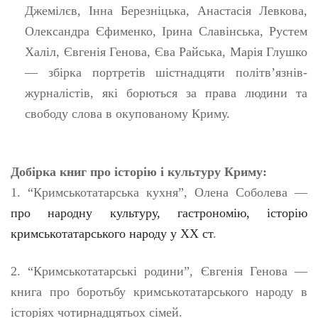
Джемілєв, Інна Березніцька, Анастасія Левкова,
Олександра Єфименко, Ірина Славінська, Рустем
Халіл, Євгенія Генова, Єва Райська, Марія Глушко
— збірка портретів шістнадцяти політвʼязнів-
журналістів, які борються за права людини та
свободу слова в окупованому Криму.
Добірка книг про історію і культуру Криму:
1. “Кримськотатарська кухня”, Олена Соболева —
про народну культуру, гастрономію, історію
кримськотатарського народу у ХХ ст
.
2. “Кримськотатарські родини”, Євгенія Генова —
книга про боротьбу кримськотатарського народу в
історіях чотирнадцятьох сімей.