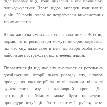
підлітковому віці, коли дихальні м’язи починають
пошкоджуватися. Проте, відомі випадки, коли навіть
у віці 20 років, хворі не потребували використання
таких апаратів.
Якщо життєва ємність легень впала нижче 40% від
норми, то ці респіратори можуть використовуватися
під час сну, адже саме в цей час хвора особа може
найбільше постраждати від
гіповентиляції.
Гіповентиляція під час сну визначається ретельним
дослідженням історії цього розладу сну, шляхом
проведення оксиметрії та вимірюванням кількості
вуглекислого газу в капілярній крові. Для
вентиляції необхідним може бути проведення
процедури інтубації або трахеотомії трубки, через