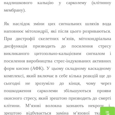
надлишкового кальцію у сарколему (клітинну
мембрану).
Як наслідок зміни цих сигнальних шляхів вода
наповнює мітохондрії, які після цього розриваються.
При дистрофії скелетних м’язів, мітохондріальна
дисфункція призводить до посилення стресу
викликаного цитозольно-кальцієвим сигналом і
посилення виробництва стрес-індукованих активних
форм кисню (АФК). У цьому складному каскадному
комплексі, який включає в себе кілька реакцій ще до
сьогодні не зрозуміло до кінця, чому через
пошкодження сарколеми збільшуються прояви
окисного стресу, який зрештою призводить до смерті
клітини. М’язові волокна зазнають некрозу і,
зрештою відбувається заміна м’язової тканини