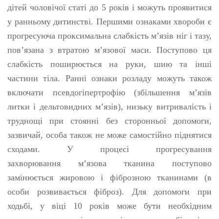
дітей чоловічої статі до 5 років і можуть проявитися
у ранньому дитинстві. Першими ознаками хвороби є
прогресуюча проксимальна слабкість м’язів ніг і тазу,
пов’язана з втратою м’язової маси. Поступово ця
слабкість поширюється на руки, шию та інші
частини тіла. Ранні ознаки розладу можуть також
включати псевдогіпертрофію (збільшення м’язів
литки і дельтовидних м’язів), низьку витривалість і
труднощі при стоянні без сторонньої допомоги,
зазвичай, особа також не може самостійно піднятися
сходами. У процесі прогресування
захворювання м’язова тканина поступово
замінюється жировою і фіброзною тканинами (в
особи розвивається фіброз). Для допомоги при
ходьбі, у віці 10 років може бути необхідним