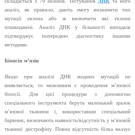
складається з 79 екзонів. Тестування
ДНК
та його
аналіз, як правило, дають змогу визначити тип
мутації екзона або ж визначити які екзони
пошкоджені. Аналіз ДНК у більшості випадків
підтверджує попередню діагностику іншими
методами.
Біопсія м’язів
Якщо при аналізі ДНК жодних мутацій не
виявляється, то можливим є проведення м’язової
біопсії. Для цієї процедури з допомогою
спеціального інструмента беруть маленький зразок
м’язової тканини і, використавши спеціальний
барвник, визначають наявність/відсутність у м’язовій
тканині дистрофіну. Повна відсутність білка вказує