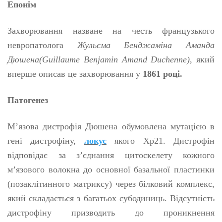
Епонім
Захворювання назване на честь французького
невропатолога
Жульєма Бенджаміна Аманда
Дюшена(Guillaume Benjamin Amand Duchenne)
, який
вперше описав це захворювання у
1861 році.
Патогенез
М’язова дистрофія Дюшена обумовлена мутацією в
гені дистрофіну,
локус
якого Xp21. Дистрофін
відповідає за з’єднання цитоскелету кожного
м’язового волокна до основної базальної пластинки
(позаклітинного матриксу) через білковий комплекс,
який складається з багатьох субодиниць. Відсутність
дистрофіну призводить до проникнення