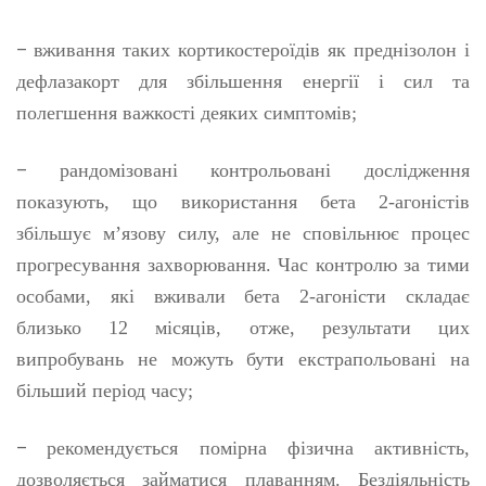
–
вживання таких кортикостероїдів як преднізолон і
дефлазакорт для збільшення енергії і сил та
полегшення важкості деяких симптомів;
–
рандомізовані контрольовані дослідження
показують, що використання бета 2-агоністів
збільшує м’язову силу, але не сповільнює процес
прогресування захворювання. Час контролю за тими
особами, які вживали бета 2-агоністи складає
близько 12 місяців, отже, результати цих
випробувань не можуть бути екстрапольовані на
більший період часу;
–
рекомендується помірна фізична активність,
дозволяється займатися плаванням. Бездіяльність