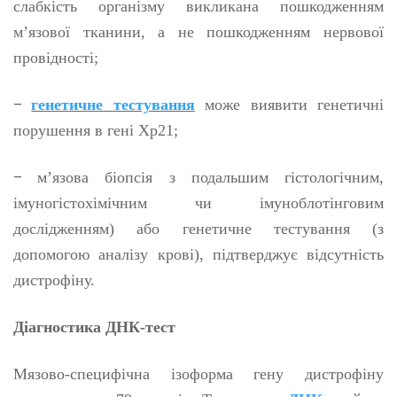
слабкість організму викликана пошкодженням
м’язової тканини, а не пошкодженням нервової
провідності;
–
генетичне тестування
може виявити генетичні
порушення в гені Xp21;
–
м’язова біопсія з подальшим гістологічним,
імуногістохімічним чи імуноблотінговим
дослідженням) або генетичне тестування (з
допомогою аналізу крові), підтверджує відсутність
дистрофіну.
Діагностика ДНК-тест
Мязово-специфічна ізоформа гену дистрофіну