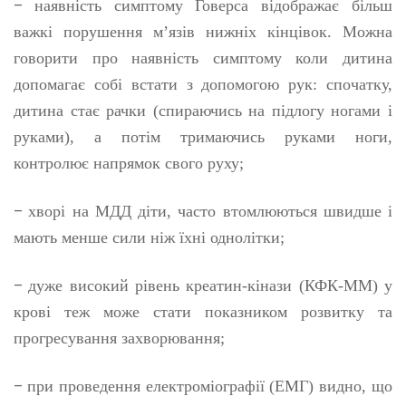
–
наявність симптому Говерса відображає більш
важкі порушення м’язів нижніх кінцівок. Можна
говорити про наявність симптому коли дитина
допомагає собі встати з допомогою рук: спочатку,
дитина стає рачки (спираючись на підлогу ногами і
руками), а потім тримаючись руками ноги,
контролює напрямок свого руху;
–
хворі на МДД діти, часто втомлюються швидше і
мають менше сили ніж їхні однолітки;
–
дуже високий рівень креатин-кінази (КФК-ММ) у
крові теж може стати показником розвитку та
прогресування захворювання;
–
при проведення електроміографії (ЕМГ) видно, що