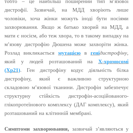
тобто – це найбільш поширений тип м’язової
дистрофії. Зазвичай, на МДД хворіють лише
чоловіки, хоча жінки можуть іноді бути носіями
захворювання. Якщо ж батько хворий на МДД, а
мати є носієм, або теж хвора, то в такому випадку на
м’язову дистрофію Дюшена може захворіти жінка.
Розлад викликається
мутацією
в
гені
дистрофіну
,
який у людей розташований на
Х-хромосомі
(Xp21)
. Ген дистрофіну кодує діяльність білка
дистрофіну, який є важливою структурною
складовою м’язової тканини. Дистрофін забезпечує
структурну стійкість дистрофін-асоційованого-
глікопротеїнового комплексу (ДАГ комплексу), який
розташований на клітинній мембрані.
Симптоми захворювання,
зазвичай з’являються у