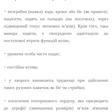
–
незграбна (важка) хода, кроки або біг (як правило,
пацієнти, ходять на пальцях (на носочках), через
підвищений тонус литкових м’язів). Крім того, така
манера ходити, є своєрідною адаптацією до
поступової втрати функцій колін;
–
уражена особа часто падає;
–
постійна втома;
–
у хворого виникають труднощі при здійсненні
таких рухових навичок як біг чи стрибки;
–
посилення поперекового лордозу, яке призводить
до атрофії (зменшення розмірів) м’язів згиначів