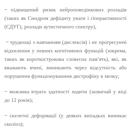
–
підвищений ризик нейроповедінкових розладів
(таких як Синдром дефіциту уваги і гіперактивності
(СДУГ), розлади аутистичного спектру),
–
труднощі з навчанням (дислексія) і не прогресуючі
відхилення у певних когнітивних функцій (зокрема,
таких як короткострокова словесна пам’ять), які, як
вважають вчені, виникають через відсутність або
порушення функціонуванння дистрофіну в мозку;
–
можлива втрата здатності ходити (зазвичай у віці
до 12 років);
–
скелетні деформації (у деяких випадках виникає
сколіоз);