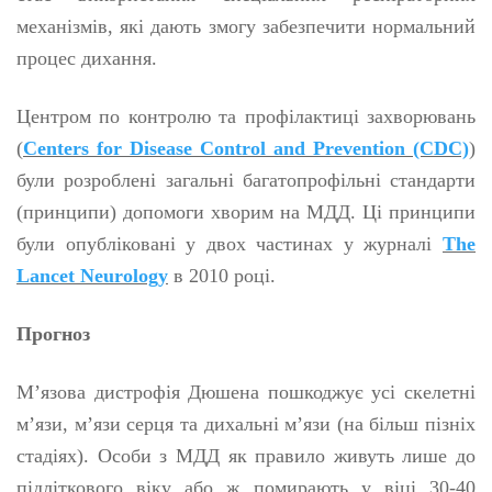
механізмів, які дають змогу забезпечити нормальний
процес дихання.
Центром по контролю та профілактиці захворювань
(
Centers for Disease Control and Prevention (CDC)
)
були розроблені загальні багатопрофільні стандарти
(принципи) допомоги хворим на МДД. Ці принципи
були опубліковані у двох частинах у журналі
The
Lancet Neurology
в 2010 році.
Прогноз
М’язова дистрофія Дюшена пошкоджує усі скелетні
м’язи, м’язи серця та дихальні м’язи (на більш пізніх
стадіях). Особи з МДД як правило живуть лише до
підліткового віку або ж помирають у віці 30-40