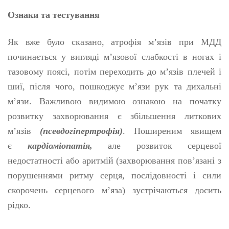
Ознаки та тестування
Як вже було сказано, атрофія м’язів при МДД
починається у вигляді м’язової слабкості в ногах і
тазовому поясі, потім переходить до м’язів плечей і
шиї, після чого, пошкоджує м’язи рук та дихальні
м’язи. Важливою видимою ознакою на початку
розвитку захворювання є збільшення литкових
м’язів
(псевдогіпертрофія)
. Поширеним явищем
є
кардіоміопатія,
але розвиток серцевої
недостатності або аритмій (захворювання пов’язані з
порушеннями ритму серця, послідовності і сили
скорочень серцевого м’яза) зустрічаються досить
рідко.