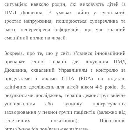
ситуацією навколо родин, які виховують дітей із
ПМД Дюшенна. В умовах війни у суспільстві
зростає напруження, поширюється суперечлива та
часто неперевірена інформація, що має значний
емоційний вплив на людей.
Зокрема, про те, що у світі з’явився інноваційний
препарат генної терапії для лікування ПМД
Дюшенна, схвалений Управлінням з контролю за
продуктами і ліками США (FDA) на підставі
клінічних досліджень для дітей віком 4-5 років. За
результатами досліджень, терапія демонструє значне
уповільнення або зупинку прогресування
захворювання у певної групи пацієнтів (залежно від
генетичних показників). Посилання:
https://www.fda.gov/news-events/press-