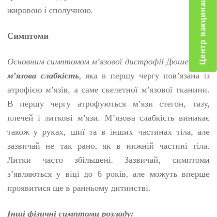
Центр вакцинації
жировою і сполучною.
Симптоми
Основним симптомом м’язової дистрофії Дюшена
–
є
м’язова слабкість
, яка в першу чергу пов’язана із
атрофією м’язів, а саме скелетної м’язової тканини.
В першу чергу атрофуються м’язи стегон, тазу,
плечей і литкові м’язи. М’язова слабкість виникає
також у руках, шиї та в інших частинах тіла, але
зазвичай не так рано, як в нижній частині тіла.
Литки часто збільшені. Зазвичай, симптоми
з’являються у віці до 6 років, але можуть вперше
проявитися ще в ранньому дитинстві.
Інші фізичні симптоми розладу: