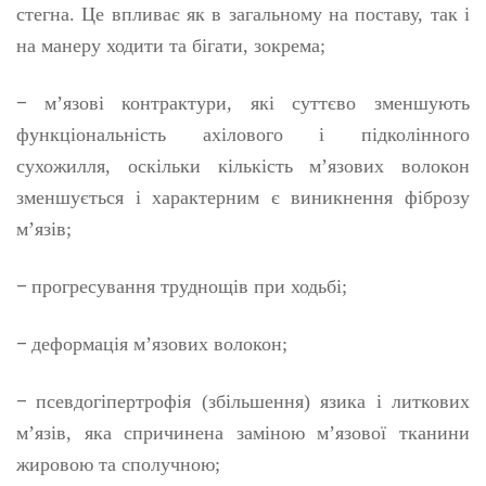
стегна. Це впливає як в загальному на поставу, так і
на манеру ходити та бігати, зокрема;
–
м’язові контрактури, які суттєво зменшують
функціональність ахілового і підколінного
сухожилля, оскільки кількість м’язових волокон
зменшується і характерним є виникнення фіброзу
м’язів;
–
прогресування труднощів при ходьбі;
–
деформація м’язових волокон;
–
псевдогіпертрофія (збільшення) язика і литкових
м’язів, яка спричинена заміною м’язової тканини
жировою та сполучною;