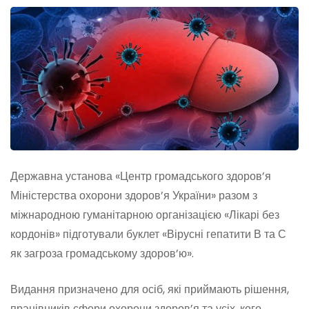
Державна установа «Центр громадського здоров’я
Міністерства охорони здоров’я України» разом з
міжнародною гуманітарною організацією «Лікарі без
кордонів» підготували буклет «Вірусні гепатити В та С
як загроза громадському здоров’ю».
Видання призначено для осіб, які приймають рішення,
працівників сфери охорони здоров’я та усіх, кого