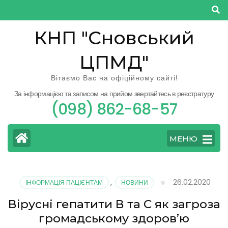
Перейти
до
КНП "Сновський
вмісту
(натисніть
ЦПМД"
Enter)
Вітаємо Вас на офіційному сайті!
За інформацією та записом на прийом звертайтесь в реєстратуру
(098) 862-68-57
МЕНЮ
26.02.2020
ІНФОРМАЦІЯ ПАЦІЄНТАМ
,
НОВИНИ
Вірусні гепатити В та С як загроза
громадському здоров’ю