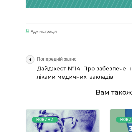
Адміністрація
Навігація
Попередній запис
по
Дайджест №14: Про забезпечен
запису
ліками медичних закладів
Вам також 
НОВИНИ
НОВИ