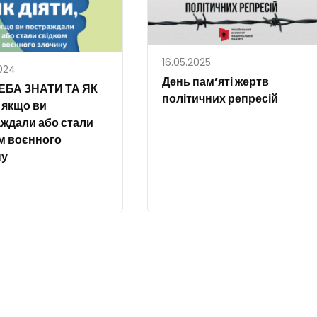
16.05.2025
024
День пам’яті жертв
ЕБА ЗНАТИ ТА ЯК
політичних репресій
 якщо ви
ждали або стали
м воєнного
ну