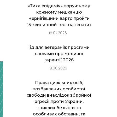
«Тиха епідемія» поруч: чому
кожному мешканцю
Чернігівщини варто пройти
15-хвилинний тест на гепатит
15.07.2026
Гід для ветеранів: простими
словами про медичні
гарантії 2026
19.06.2026
Права цивільних осіб,
позбавлених особистої
свободи внаслідок збройної
агресії проти України,
зниклих безвісти за
особливих обставин, та