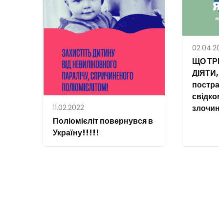
02.04.2
ЩО ТР
ДІЯТИ,
постра
свідко
11.02.2022
злочи
Поліомієліт повернувся в
Україну!!!!!