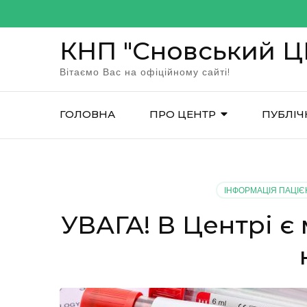
Перейти
до
КНП "Сновський 
вмісту
(натисніть
Вітаємо Вас на офіційному сайті!
Enter)
ГОЛОВНА
ПРО ЦЕНТР
ПУБЛІЧ
ІНФОРМАЦІЯ ПАЦІ
УВАГА! В Центрі є