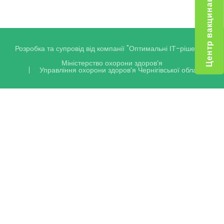
Центр вакцинації
Розробка та супровід від компанії
"Оптимальні ІТ-рішення"
Міністерство охорони здоров’я
Управління охорони здоров’я Чернігівської області